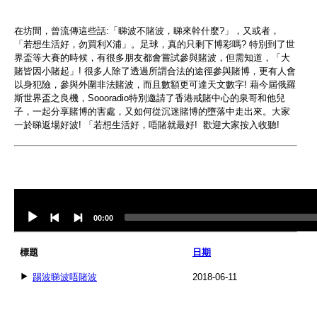
在坊間，曾流傳這些話:「睇波不賭波，睇來幹什麼?」，又或者，
「若想生活好，勿買利X浦」。足球，真的只剩下博彩嗎? 特別到了世
界盃等大賽的時候，有很多朋友都會嘗試參與賭波，但需知道，「大
賭皆因小賭起」! 很多人除了透過所謂合法的途徑參與賭博，更有人會
以身犯險，參與外圍非法賭波，而且數額更可達天文數字! 藉今屆俄羅
斯世界盃之良機，Soooradio特別邀請了香港戒賭中心的泉哥和他兒
子，一起分享賭博的害處，又如何從沉迷賭博的墮落中走出來。大家
一於睇返場好波! 「若想生活好，唔賭就最好! 歡迎大家按入收聽!
Audio
Player
00:00
標題
日期
踢波睇波唔賭波
2018-06-11