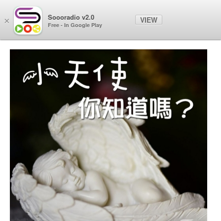
Soooradio
Soooradio v2.0
VIEW
×
Free - In Google Play