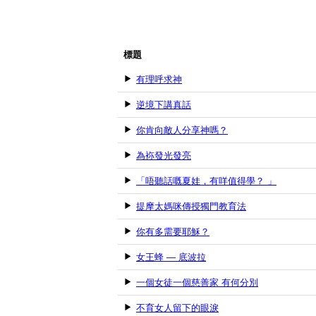
標題
有理呼求神
逆境下講真話
你肯向敵人分享神嗎？
為袮發光發亮
「唔聽話嘅夏娃，有咩值得學？ 」
提摩太媽咪傳授獨門教育法
你有多需要耶穌？
女王蜂 — 底波拉
一個女徒一個慈善家 有何分別
不育女人留下的眼淚