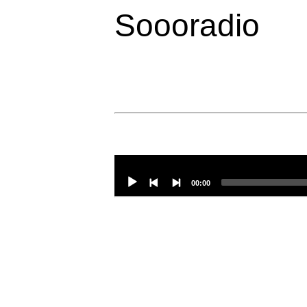
Soooradio
Audio
Player
00:00