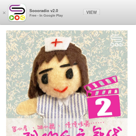
Soooradio
Soooradio v2.0
VIEW
×
Free - In Google Play