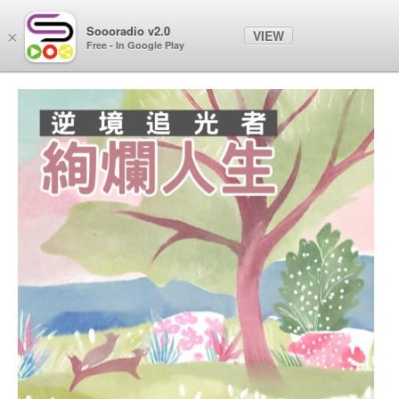
Soooradio
Soooradio v2.0
VIEW
×
Free - In Google Play