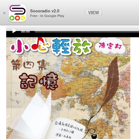
Soooradio
Soooradio v2.0
VIEW
×
Free - In Google Play
00:00
Audio
Player