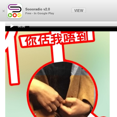
Soooradio
Soooradio v2.0
VIEW
×
Free - In Google Play
00:00
Audio
Player