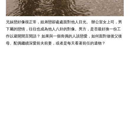
兄妹戀好像很正常，姐弟戀卻處處面對他人目光。 辦公室女上司，男
下屬的戀情，往往也成為他人八卦的對像。男方，是否最好換一份工
作以避開閒言閒語？ 如果與一個喪偶的人談戀愛，如何面對做後父後
母、配偶繼續深愛前夫前妻，或者是每天看著前任的遺物？