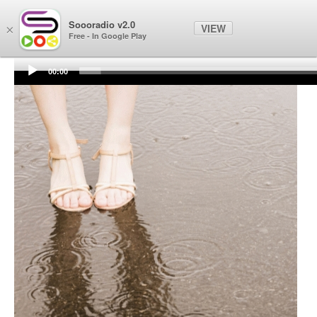
Soooradio
Soooradio v2.0
VIEW
×
Free - In Google Play
00:00
Audio
Player