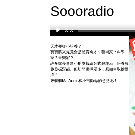
Soooradio
00:00
Audio
Player
天才要從小培養？
寶寶將來究竟會是體育奇才？藝術家？科學
家？音樂家？
許多家長會幫小朋友報讀各式興趣班，培養興
趣發掘潛能。但坊間選擇眾多，應如何取捨選
擇？
來聽聽Ms Annie和小吉師母的意見吧！