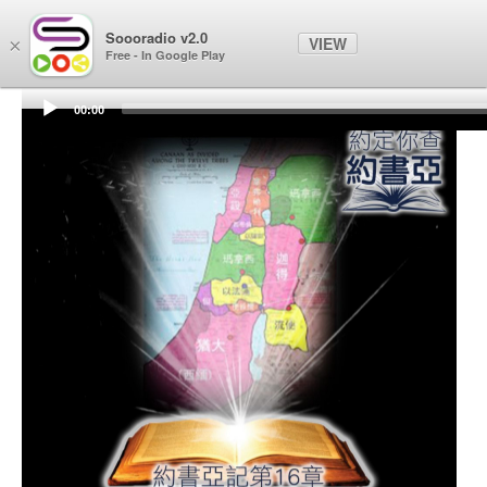
Soooradio
Soooradio v2.0
VIEW
×
Free - In Google Play
00:00
Audio
Player