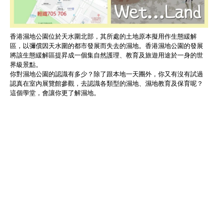
香港濕地公園位於天水圍北部，其所處的土地原本擬用作生態緩解
區，以彌償因天水圍的都市發展而失去的濕地。香港濕地公園的發展
將該生態緩解區提昇成一個集自然護理、教育及旅遊用途於一身的世
界級景點。
你對濕地公園的認識有多少？除了跟本地一天團外，你又有沒有試過
認真在室內展覽館參觀，去認識各類型的濕地、濕地教育及保育呢？
這個學堂，會讓你更了解濕地。