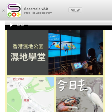
Soooradio
Soooradio v2.0
VIEW
×
Free - In Google Play
00:00
Audio
Player