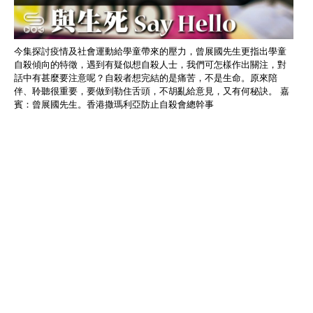
今集探討疫情及社會運動給學童帶來的壓力，曾展國先生更指出學童
自殺傾向的特徵，遇到有疑似想自殺人士，我們可怎樣作出關注，對
話中有甚麼要注意呢？自殺者想完結的是痛苦，不是生命。原來陪
伴、聆聽很重要，要做到勒住舌頭，不胡亂給意見，又有何秘訣。 嘉
賓：曾展國先生。香港撒瑪利亞防止自殺會總幹事