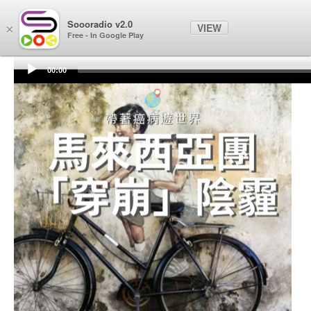
Soooradio
Soooradio v2.0
VIEW
×
Free - In Google Play
00:00
Audio
Player