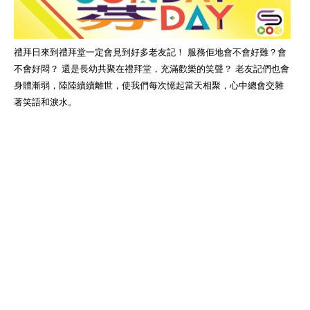
禮拜日來到禮拜堂一定會見到好多老友記！ 服務佢地會不會好難？會
不會好悶？ 還是長幼共聚在禮拜堂，充滿歡樂的笑聲？ 老友記們也會
身體漸弱，陸陸續續離世，使我們每次憶起當天相聚，心中總會交雜
著笑語和淚水。