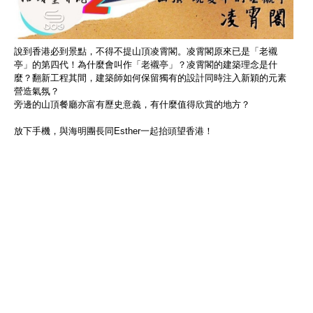
說到香港必到景點，不得不提山頂凌霄閣。凌霄閣原來已是「老襯
亭」的第四代！為什麼會叫作「老襯亭」？凌霄閣的建築理念是什
麼？翻新工程其間，建築師如何保留獨有的設計同時注入新穎的元素
營造氣氛？
旁邊的山頂餐廳亦富有歷史意義，有什麼值得欣賞的地方？
放下手機，與海明團長同Esther一起抬頭望香港！