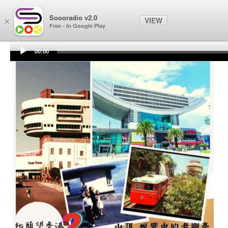
Soooradio
Soooradio v2.0
VIEW
×
Free - In Google Play
00:00
Audio
Player