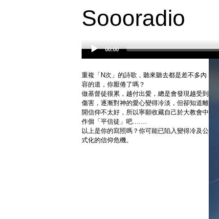
Soooradio
00:00
Audio
Player
重複「N次」的詩歌，聽來聽去都是差不多內
容的道，你厭倦了嗎？
做基督徒很累，越付出愛，總是會發現越受到
傷害，逐漸對神的愛心變得冷淡，但卻知道離
開信仰不太好，所以寧願收藏自己於大教會中
作個「平信徒」吧.……
以上是你的寫照嗎？你可能已陷入變得冷及公
式化的信仰危機。