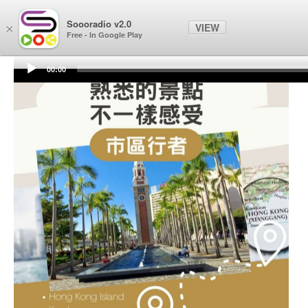
Soooradio
Soooradio v2.0
VIEW
×
Free - In Google Play
00:00
Audio
Player