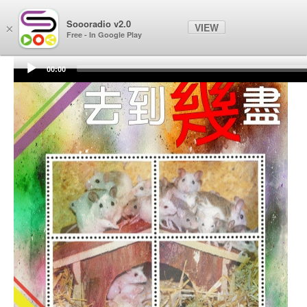
Soooradio
Soooradio v2.0
VIEW
×
Free - In Google Play
00:00
Audio
Player