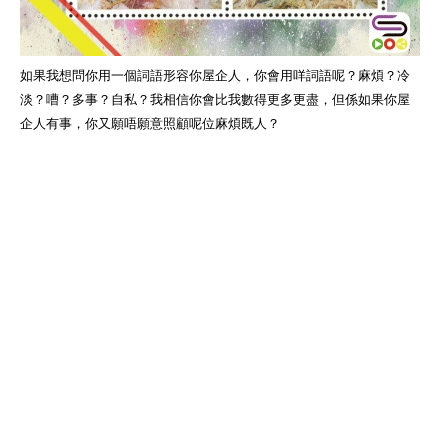
如果我想問你用一個詞語形容你屋企人，你會用咩詞語呢？麻煩？冷
淡？嘈？多事？自私？我相信你會比我數得更多更盡，但係如果你屋
企人有事，你又願唔願意照顧呢位麻煩既人？