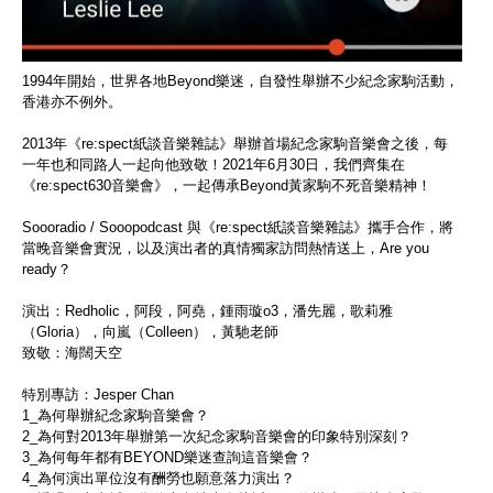
1994年開始，世界各地Beyond樂迷，自發性舉辦不少紀念家駒活動，
香港亦不例外。
2013年《re:spect紙談音樂雜誌》舉辦首場紀念家駒音樂會之後，每
一年也和同路人一起向他致敬！2021年6月30日，我們齊集在
《re:spect630音樂會》，一起傳承Beyond黃家駒不死音樂精神！
Soooradio / Sooopodcast 與《re:spect紙談音樂雜誌》攜手合作，將
當晚音樂會實況，以及演出者的真情獨家訪問熱情送上，Are you
ready？
演出：Redholic，阿段，阿堯，鍾雨璇o3，潘先麗，歌莉雅
（Gloria），向嵐（Colleen），黃馳老師
致敬：海闊天空
特別專訪：Jesper Chan
1_為何舉辦紀念家駒音樂會？
2_為何對2013年舉辦第一次紀念家駒音樂會的印象特別深刻？
3_為何每年都有BEYOND樂迷查詢這音樂會？
4_為何演出單位沒有酬勞也願意落力演出？