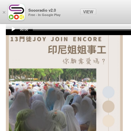
Soooradio
Soooradio v2.0
VIEW
×
Free - In Google Play
00:00
Audio
Player