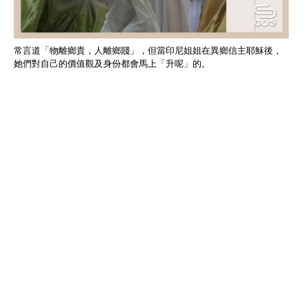
常言道「物離鄉貴，人離鄉賤」，但當印尼姐姐在異鄉信主耶穌後，
她們對自己的價值觀及身份都會馬上「升呢」的。