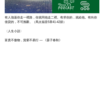
有人強逼你走一裡路，你就同他走二裡。有求你的，就給他。有向你
借貸的，不可推辭。（馬太福音5章41-42節）
〈人生小語〉
富貴不傲物，貧窮不易行 — 《晏子春秋》