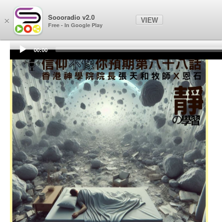
Soooradio
Soooradio v2.0
VIEW
×
Free - In Google Play
00:00
Audio
Player