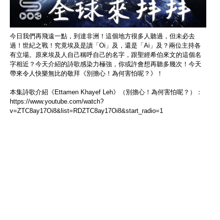
今日我們再飛遠一點，到達非洲！這個地方很多人聽過，但未必去
過！世紀之戰！究竟埃及是讀「Oi」及，還是「Ai」及？兩位主持各
有立場。原來埃及人自己稱呼自己的名字，跟聖經希伯來文的這個名
字相近？今天介紹的詩歌感染力極強，你或許會想再聽多幾次！今天
帶來令人快樂無比的敬拜《別擔心！為何害怕呢？》！
本集詩歌介紹《Ettamen Khayef Leh》（別擔心！為何害怕呢？）：
https://www.youtube.com/watch?
v=ZTC8ay17Oi8&list=RDZTC8ay17Oi8&start_radio=1