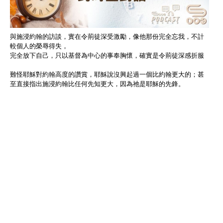
與施浸約翰的訪談，實在令荊徒深受激勵，像他那份完全忘我，不計
較個人的榮辱得失，
完全放下自己，只以基督為中心的事奉胸懷，確實是令荊徒深感折服
難怪耶穌對約翰高度的讚賞，耶穌說沒興起過一個比約翰更大的；甚
至直接指出施浸約翰比任何先知更大，因為祂是耶穌的先鋒。