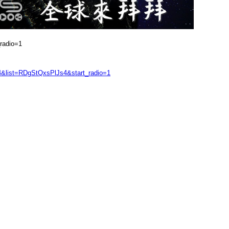
radio=1
4&list=RDgStQxsPlJs4&start_radio=1