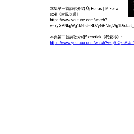
本集第一首詩歌介紹 Új Forrás | Mikor a
szél《當風吹過》:
https://www.youtube.com/watch?
v=7yGPNkgWg1I&list=RD7yGPNkgWg1I&start_
本集第二首詩歌介紹Szeretlek《我愛祢》:
https://www.youtube.com/watch?v=gStQxsPlJs