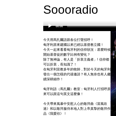
Soooradio
00:00
Audio
Player
今天用馬扎爾語跟各位打聲招呼！
匈牙利原來建國以來已經以基督教立國！
今天一起來看看匈牙利的信仰狀況：甚麼時候
開始基督徒的數字比例有變化？
除了無神論，有人是「折衷主義者」! 信仰都
可以折衷，長知識了！
在匈牙利宣教多年的牧師，對於今天的匈牙利
發出一個怎樣的代禱邀請？有人無奈也有人繼
續深耕細作！
匈牙利語（馬扎爾）教室：匈牙利人打招呼原
來可以跟這句英文這麼像！
今天帶來風暴中安慰人心的敬拜曲《當風吹
過》和以敬拜服侍本地人對上帝真摯的敬拜作
品《我愛祢》！