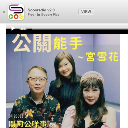
Soooradio
Soooradio v2.0
VIEW
×
Free - In Google Play
00:00
Audio
Player