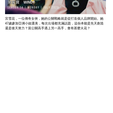
宮雪花，一位傳奇女俠，她的公關戰略就是從打造個人品牌開始。她
47歲參加亞洲小姐選美，每次出場都充滿話題，這份本能是先天創造
還是後天努力？當公關高手遇上另一高手，會有甚麼火花？