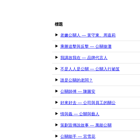
標題
老嫩公關人 — 黃守東、周嘉莉
乘勝追擊與反擊 — 公關搶灘
我講故我在 — 品牌代言人
不是人人是公關 — 公關入行祕笈
誰是公關的老闆？
公關師傅 — 陳圖安
好來好去 — 公司與員工的關公
情與義 — 公關與藝人
策劃宣傳說故事 — 萬能公關
公關能手 — 宮雪花