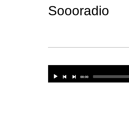
Soooradio
Audio
Player
00:00