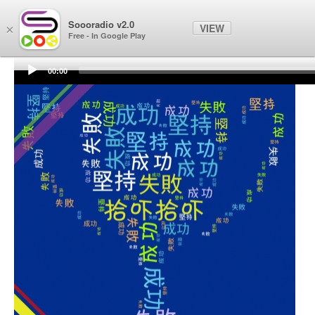
Soooradio
Soooradio v2.0
VIEW
×
Free - In Google Play
00:00
Audio
Player