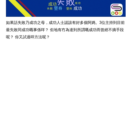
如果話失敗乃成功之母，成功人士認該有好多個阿媽。3位主持到目前
最失敗同成功嘅事係咩？ 佢地有冇為達到所謂嘅成功而曾經不摘手段
呢？ 你又試過咩方法呢？