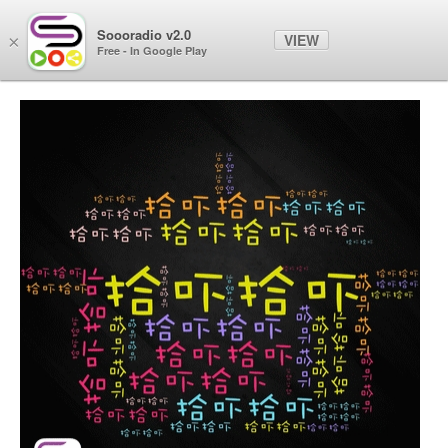
Soooradio
Soooradio v2.0
VIEW
×
Free - In Google Play